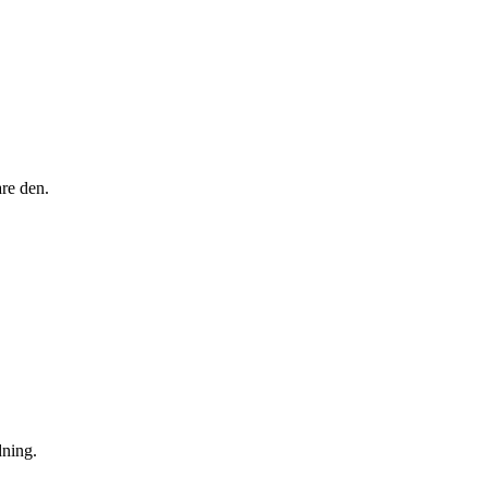
are den.
dning.