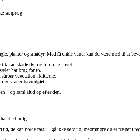
ikke særpræg
fugle, planter og smådyr. Med få enkle vaner kan du være med til at bev
stik kan skade dyr og forurene havet.
sæler har brug for ro.
sårbar vegetation i klitterne.
, der skader havmiljøet.
n – og saml altid op efter den.
handle hurtigt.
nd ud, de kan holde fast i – gå ikke selv ud, medmindre du er trænet i re