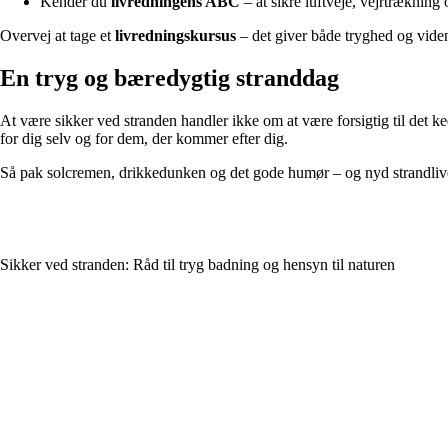
Kender du
livredningens ABC
– at sikre luftveje, vejrtrækning
Overvej at tage et
livredningskursus
– det giver både tryghed og viden,
En tryg og bæredygtig stranddag
At være sikker ved stranden handler ikke om at være forsigtig til det k
for dig selv og for dem, der kommer efter dig.
Så pak solcremen, drikkedunken og det gode humør – og nyd strandli
Sikker ved stranden: Råd til tryg badning og hensyn til naturen