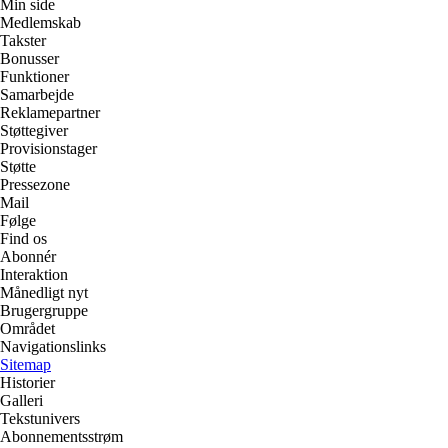
Min side
Medlemskab
Takster
Bonusser
Funktioner
Samarbejde
Reklamepartner
Støttegiver
Provisionstager
Støtte
Pressezone
Mail
Følge
Find os
Abonnér
Interaktion
Månedligt nyt
Brugergruppe
Området
Navigationslinks
Sitemap
Historier
Galleri
Tekstunivers
Abonnementsstrøm