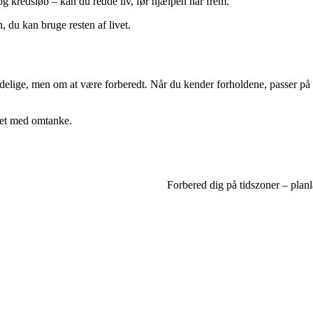
 og kredsløb – kan du redde liv, før hjælpen når frem.
 du kan bruge resten af livet.
edelige, men om at være forberedt. Når du kender forholdene, passer på d
vet med omtanke.
Forbered dig på tidszoner – planl