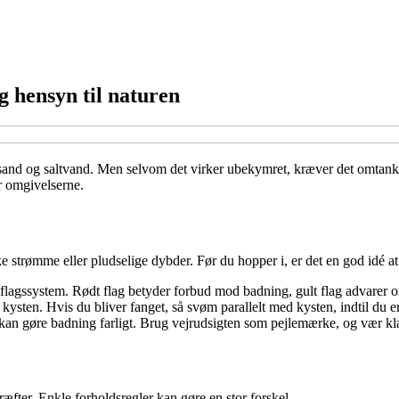
g hensyn til naturen
and og saltvand. Men selvom det virker ubekymret, kræver det omtanke a
or omgivelserne.
ke strømme eller pludselige dybder. Før du hopper i, er det en god idé at
flagssystem. Rødt flag betyder forbud mod badning, gult flag advarer om f
kysten. Hvis du bliver fanget, så svøm parallelt med kysten, indtil du 
d kan gøre badning farligt. Brug vejrudsigten som pejlemærke, og vær klar
æfter. Enkle forholdsregler kan gøre en stor forskel.