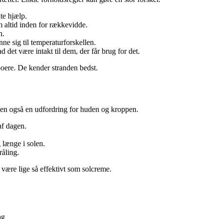
te hjælp.
altid inden for rækkevidde.
n.
ne sig til temperaturforskellen.
d det være intakt til dem, der får brug for det.
eboere. De kender stranden bedst.
men også en udfordring for huden og kroppen.
af dagen.
g længe i solen.
åling.
n være lige så effektivt som solcreme.
ag