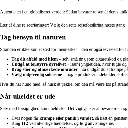
Autenticitet i en globaliseret verden: Sådan bevarer rejsemål deres un
Lær af dine rejseerfaringer: Vælg den rette rejseforsikring næste gang
Tag hensyn til naturen
Stranden er ikke kun et sted for mennesker – den er også levested for 
Tag dit affald med hjem
– selv små ting som cigaretskod og pla
Undgå at forstyrre dyrelivet
– især i yngletiden, hvor fugle og 
Brug stier og afmærkede områder
– så undgår du at trampe på 
Vælg miljøvenlig solcreme
– nogle produkter indeholder stoffer
Hvis du har hund med, så husk at tjekke, om den må være løs på strande
Når uheldet er ude
Selv med forsigtighed kan uheld ske. Det vigtigste er at bevare roen og 
Hvis nogen får
krampe eller panik i vandet
, så kast en gensta
Ring
112
ved alvorlige hændelser, og følg anvisningerne.