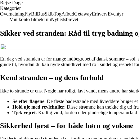
Rejse Dage
Kategorier
Overnatning
Fly
Bil
Bus
Skib
Tog
Afbud
Getaway
Erhverv
Eventyr
Min konto
Tilmeld nu
Nyhedsbrevet
Sikker ved stranden: Råd til tryg badning o
En dag ved stranden er for mange indbegrebet af dansk sommer – sol, s
guide til, hvordan du kan nyde strandlivet med ro i sindet og respekt f
Kend stranden – og dens forhold
Ikke to strande er ens. Nogle har roligt, lavt vand, mens andre har stær
Se efter flagene
: De fleste badestrande med livreddere bruger et 
Hold øje med revlehuller
: Disse strømme kan trække dig ud fra 
Tjek vejret
: Kraftig vind, torden eller pludselige temperaturfal
Sikkerhed først – for både børn og voksne
De fleste ulykker ved stranden sker, fordi man undervurderer vandets kr