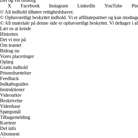
Del og vis omsorg
X
Facebook
Instagram
LinkedIn
YouTube
Pin
© Alt indhold tilhører rettighedshaver.
© Ophavsretligt beskyttet indhold. Vi er affiliatepartner og kan modtag
© Alt materiale på denne side er ophavsretligt beskyttet. Vi deltager i 
Lær os at kende
Historien
Det vi tror på
Om teamet
Bidrag nu
Vores placeringer
Oplæg
Gratis indhold
Prisnedsættelser
Feedback
Indkøbsguides
Instruktioner
Videoarkiv
Beskrivelse
Videnbase
Spørgsmål
Tilbagemelding
Karriere
Del info
Abonnent