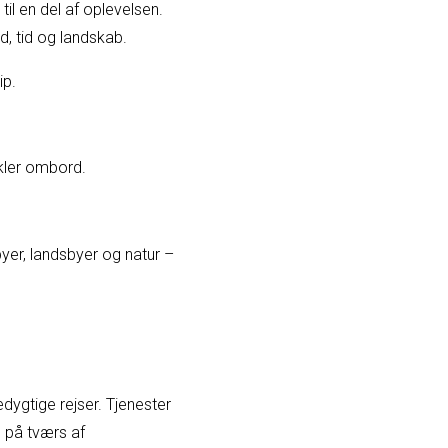
til en del af oplevelsen.
nd, tid og landskab.
ip.
ykler ombord.
yer, landsbyer og natur –
ygtige rejser. Tjenester
 på tværs af