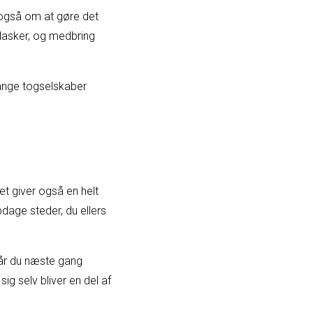
 også om at gøre det
flasker, og medbring
 mange togselskaber
et giver også en helt
dage steder, du ellers
Når du næste gang
ig selv bliver en del af