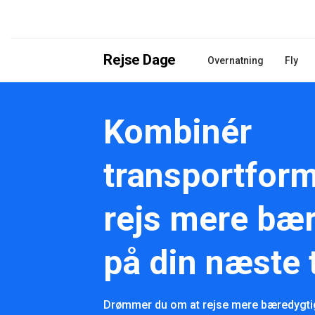
Rejse Dage
Overnatning
Fly
Kombinér
transportfor
rejs mere bær
på din næste 
Drømmer du om at rejse mere bæredygti