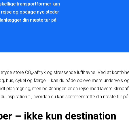
kellige transportformer kan
e rejse og opdage nye steder
 planlægger din næste tur på
betyde store CO₂-aftryk og stressende lufthavne. Ved at kombine
g, bus, cykel og færge – kan du både opleve mere undervejs og
idt planlægning, men belønningen er en rejse med lavere klimaaft
r du inspiration til, hvordan du kan sammensætte din næste tur 
per – ikke kun destination