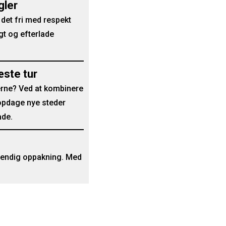
gler
 det fri med respekt
igt og efterlade
æste tur
rne? Ved at kombinere
 opdage nye steder
åde.
dvendig oppakning. Med