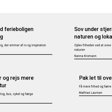
ad ferieboligen
Sov under stje
ng
naturen og loka
g, der emmer af ro og inspiration
Oplev friheden ved at sov
naturen
Nanna Kromann
 og rejs mere
Pak let til o
tur
Få mere frihed og færre
Mathias Laursen
tog, bus, cykel og færge