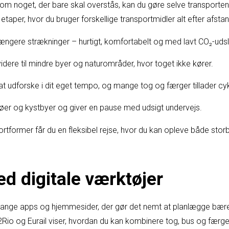
 som noget, der bare skal overstås, kan du gøre selve transporten 
 etaper, hvor du bruger forskellige transportmidler alt efter afsta
e længere strækninger – hurtigt, komfortabelt og med lavt CO₂-udsl
idere til mindre byer og naturområder, hvor toget ikke kører.
l at udforske i dit eget tempo, og mange tog og færger tillader c
øer og kystbyer og giver en pause med udsigt undervejs.
tformer får du en fleksibel rejse, hvor du kan opleve både storb
d digitale værktøjer
ange apps og hjemmesider, der gør det nemt at planlægge bæred
o og Eurail viser, hvordan du kan kombinere tog, bus og færge