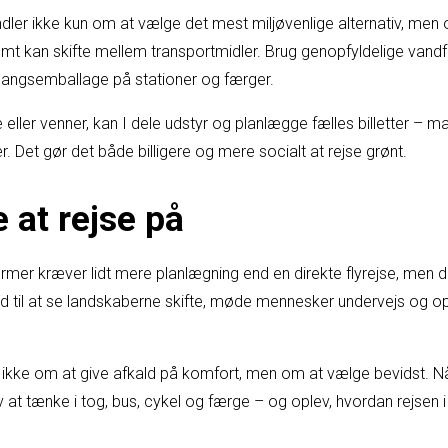
dler ikke kun om at vælge det mest miljøvenlige alternativ, men
nemt kan skifte mellem transportmidler. Brug genopfyldelige vand
gangsemballage på stationer og færger.
e eller venner, kan I dele udstyr og planlægge fælles billetter –
per. Det gør det både billigere og mere socialt at rejse grønt.
 at rejse på
mer kræver lidt mere planlægning end en direkte flyrejse, men d
id til at se landskaberne skifte, møde mennesker undervejs og op
 ikke om at give afkald på komfort, men om at vælge bevidst. 
 at tænke i tog, bus, cykel og færge – og oplev, hvordan rejsen i s